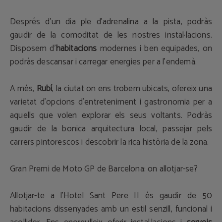
Després d'un dia ple d’adrenalina a la pista, podràs
gaudir de la comoditat de les nostres instal·lacions.
Disposem d’
habitacions
modernes i ben equipades, on
podràs descansar i carregar energies per a l'endemà.
A més,
Rubí
, la ciutat on ens trobem ubicats, ofereix una
varietat d'opcions d'entreteniment i gastronomia per a
aquells que volen explorar els seus voltants. Podràs
gaudir de la bonica arquitectura local, passejar pels
carrers pintorescos i descobrir la rica història de la zona.
Gran Premi de Moto GP de Barcelona: on allotjar-se?
Allotjar-te a l'Hotel Sant Pere II és gaudir de 50
habitacions dissenyades amb un estil senzill, funcional i