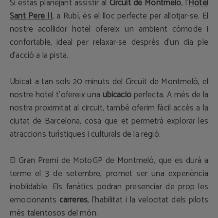
Si estàs planejant assistir al
Circuit de Montmeló
, l’
Hotel
Sant Pere II
, a Rubí, és el lloc perfecte per allotjar-se. El
nostre acollidor hotel ofereix un ambient còmode i
confortable, ideal per relaxar-se després d'un dia ple
d'acció a la pista.
Ubicat a tan sols 20 minuts del Circuit de Montmeló, el
nostre hotel t’ofereix una
ubicació
perfecta. A més de la
nostra proximitat al circuit, també oferim fàcil accés a la
ciutat de Barcelona, cosa que et permetrà explorar les
atraccions turístiques i culturals de la regió.
El Gran Premi de MotoGP de Montmeló, que es durà a
terme el 3 de setembre, promet ser una experiència
inoblidable. Els fanàtics podran presenciar de prop les
emocionants
carreres
, l'habilitat i la velocitat dels pilots
més talentosos del món.