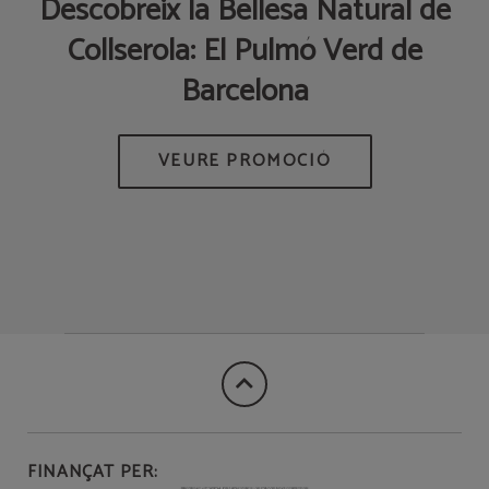
s
Descobreix la Bellesa Natural de
D
Collserola: El Pulmó Verd de
Barcelona
T
DEL
LA
FINANÇAT PER: