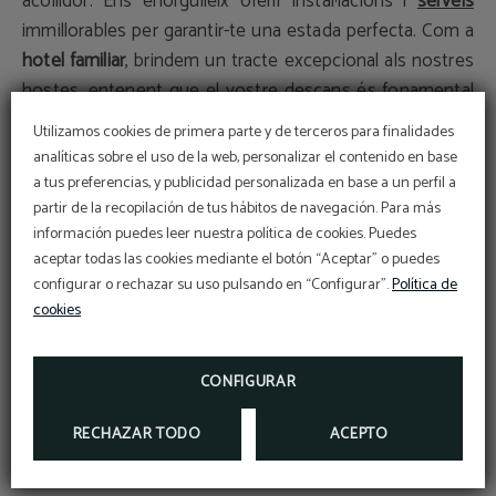
acollidor. Ens enorgulleix oferir instal·lacions i
serveis
immillorables per garantir-te una estada perfecta. Com a
hotel familiar
, brindem un tracte excepcional als nostres
hostes, entenent que el vostre descans és fonamental
després d'un llarg dia de turisme.
Utilizamos cookies de primera parte y de terceros para finalidades
analíticas sobre el uso de la web, personalizar el contenido en base
Si ets un apassionat del motociclisme i estàs buscant
a tus preferencias, y publicidad personalizada en base a un perfil a
un lloc per allotjar-te durant el Gran Premi de Moto GP
partir de la recopilación de tus hábitos de navegación. Para más
información puedes leer nuestra política de cookies. Puedes
de Barcelona, l’
Hotel Sant Pere en Rubí
és l'elecció ideal.
aceptar todas las cookies mediante el botón “Aceptar” o puedes
Amb la seva ubicació perfecta, les instal·lacions
configurar o rechazar su uso pulsando en “Configurar”.
Política de
acollidores i el fàcil accés a la competició i a la ciutat de
cookies
Barcelona, et garanteix una experiència inoblidable plena
d'emoció i diversió.
Reserva ja
la teva habitació i no
CONFIGURAR
perdis l'oportunitat de gaudir d'aquest increïble
esdeveniment!
RECHAZAR TODO
ACEPTO